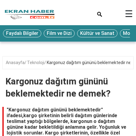
×
☰
Eğitim
Faydalı Bilgiler
Film ve Dizi
Kültür ve Sanat
Moda 
Ekonomi
Sağlık
Seyahat
Anasayfa
Teknoloji
Kargonuz dağıtım gününü beklemektedir ne 
Spor
Kargonuz dağıtım gününü
Oyun
beklemektedir ne demek?
Yaşam
Hukuk
"Kargonuz dağıtım gününü beklemektedir"
ifadesi,kargo şirketinin belirli dağıtım günlerinde
Blog
teslimat yaptığı bölgelerde, kargonun o dağıtım
gününe kadar bekletildiği anlamına gelir. Yoğunluk ve
lojistik sorunlar. Kargo şirketlerinin, özellikle özel