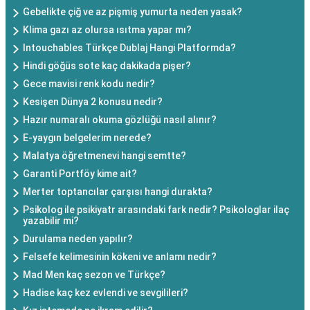
Gebelikte çiğ ve az pişmiş yumurta neden yasak?
Klima gazı az olursa ısıtma yapar mı?
Intouchables Türkçe Dublaj Hangi Platformda?
Hindi göğüs sote kaç dakikada pişer?
Gece mavisi renk kodu nedir?
Kesişen Dünya 2 konusu nedir?
Hazır numaralı okuma gözlüğü nasıl alınır?
E-yaygın belgelerim nerede?
Malatya öğretmenevi hangi semtte?
Garanti Portföy kime ait?
Merter toptancılar çarşısı hangi durakta?
Psikolog ile psikiyatr arasındaki fark nedir? Psikologlar ilaç
yazabilir mi?
Durulama neden yapılır?
Felsefe kelimesinin kökeni ve anlamı nedir?
Mad Men kaç sezon ve Türkçe?
Hadise kaç kez evlendi ve sevgilileri?