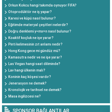
Orkun Kokcu hangi takımda oynuyor FIFA?
Otoprodüktör ne iş yapar?
Karesi ve küpü nasıl bulunur?
Eğitimde materyal çeşitleri nelerdir?
Doğru denklemi y=mx+n nasıl bulunur?
Koaktif koçluk ne işe yarar?
Pinti kelimesinin zıt anlamı nedir?
Hong Kong gece mi gündüz mü?
Kamasutra nedir ve ne işe yarar?
Las Vegas hangi saat diliminde?
Lav hangi ülkenin malı?
Koninin kaç köşesi vardır?
Jenerasyon ne demek?
Kronolojik ve tarihsel ne demek?
Masa ingilizcesi ne?
SPONSOR BAĞLANTILAR