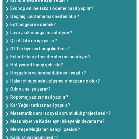
Kız istemede ne ikram edilir?
Evshop online taksit ödeme nasıl yapılır?
Geçmişi unutamamak neden olur?
Ex1 belgesi ne demek?
Love JinX manga ne anlatıyor?
Qin AI Life ne işe yarar?
Of Türkiye'nin hangi ilindedir?
Felsefe baş etme dersleri ne anlatıyor?
Hollywood hangi şehirde?
Hoşgeldin ve hoşbulduk nasıl yazılır?
Hakaret suçunda uzlaşma olmazsa ne olur?
Odnok ne işe yarar?
Röportaj yazısı nasıl yazılır?
Kar Yağdı tatlısı nasıl yapılır?
Matematik dersi sosyal sorumluluk projesi nedir?
Masumiyet ve Kader aynı hikayenin devamı mı?
Menteşe Muğla'nın hangi ilçesidir?
Kazuist yaklaşım nedir?