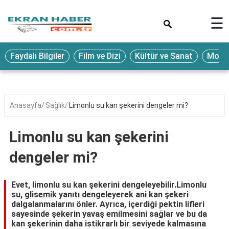
×
☰
Eğitim
Faydalı Bilgiler
Film ve Dizi
Kültür ve Sanat
Moda 
Ekonomi
Sağlık
Seyahat
Anasayfa
Sağlık
Limonlu su kan şekerini dengeler mi?
Spor
Limonlu su kan şekerini
Oyun
dengeler mi?
Yaşam
Hukuk
Evet, limonlu su kan şekerini dengeleyebilir.Limonlu
su, glisemik yanıtı dengeleyerek ani kan şekeri
Blog
dalgalanmalarını önler. Ayrıca, içerdiği pektin lifleri
sayesinde şekerin yavaş emilmesini sağlar ve bu da
kan şekerinin daha istikrarlı bir seviyede kalmasına