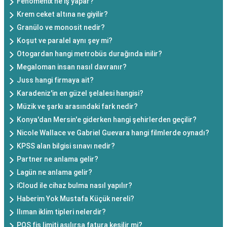
Fenomenix ne iş yapar?
Krem ceket altına ne giyilir?
Granülo ve monosit nedir?
Koşut ve paralel aynı şey mi?
Otogardan hangi metrobüs durağında inilir?
Megaloman insan nasıl davranır?
Juss hangi firmaya ait?
Karadeniz'in en güzel şelalesi hangisi?
Müzik ve şarkı arasındaki fark nedir?
Konya'dan Mersin'e giderken hangi şehirlerden geçilir?
Nicole Wallace ve Gabriel Guevara hangi filmlerde oynadı?
KPSS alan bilgisi sınavı nedir?
Partner ne anlama gelir?
Lagün ne anlama gelir?
iCloud ile cihaz bulma nasıl yapılır?
Haberim Yok Mustafa Küçük nereli?
Ilıman iklim tipleri nelerdir?
POS fiş limiti aşılırsa fatura kesilir mi?