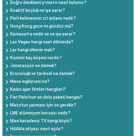
Doğru denklemi y=mx+n nasıl bulunur?
Koaktif koçluk ne işe yarar?
Pinti kelimesinin zıt anlamı nedir?
Hong Kong gece mi gündüz mü?
Kamasutra nedir ve ne işe yarar?
Las Vegas hangi saat diliminde?
Lav hangi ülkenin malı?
Koninin kaç köşesi vardır?
Jenerasyon ne demek?
Kronolojik ve tarihsel ne demek?
Masa ingilizcesi ne?
Kadın ajan filmleri hangileri?
Fiat Palio'nun en dolu paketi hangisi?
Mazotun yanması için ne gerekir?
LME alüminyum borsası nedir?
Mavi karadeniz TV hangi köylü?
HdAbla altyazı nasıl açılır?