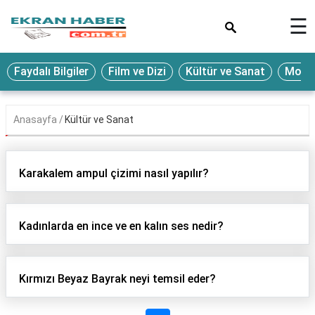
×
☰
Eğitim
Faydalı Bilgiler
Film ve Dizi
Kültür ve Sanat
Moda 
Ekonomi
Sağlık
Anasayfa
Kültür ve Sanat
Seyahat
Spor
Karakalem ampul çizimi nasıl yapılır?
Oyun
Yaşam
Kadınlarda en ince ve en kalın ses nedir?
Hukuk
Blog
Kırmızı Beyaz Bayrak neyi temsil eder?