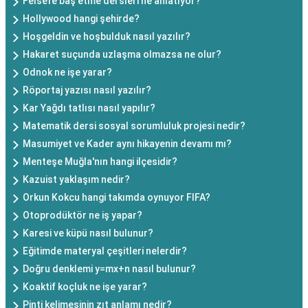
Felsefe baş etme dersleri ne anlatıyor?
Hollywood hangi şehirde?
Hoşgeldin ve hoşbulduk nasıl yazılır?
Hakaret suçunda uzlaşma olmazsa ne olur?
Odnok ne işe yarar?
Röportaj yazısı nasıl yazılır?
Kar Yağdı tatlısı nasıl yapılır?
Matematik dersi sosyal sorumluluk projesi nedir?
Masumiyet ve Kader aynı hikayenin devamı mı?
Menteşe Muğla'nın hangi ilçesidir?
Kazuist yaklaşım nedir?
Orkun Kokcu hangi takımda oynuyor FIFA?
Otoprodüktör ne iş yapar?
Karesi ve küpü nasıl bulunur?
Eğitimde materyal çeşitleri nelerdir?
Doğru denklemi y=mx+n nasıl bulunur?
Koaktif koçluk ne işe yarar?
Pinti kelimesinin zıt anlamı nedir?