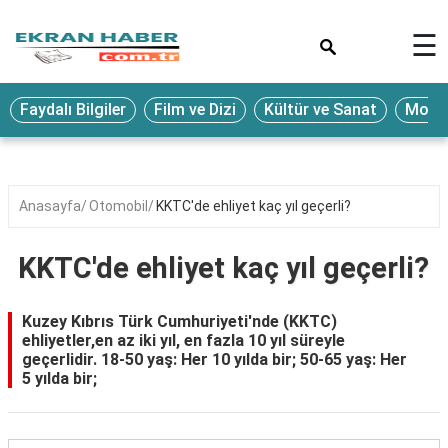
×
☰
Eğitim
Faydalı Bilgiler
Film ve Dizi
Kültür ve Sanat
Moda 
Ekonomi
Sağlık
Seyahat
Anasayfa
Otomobil
KKTC'de ehliyet kaç yıl geçerli?
Spor
KKTC'de ehliyet kaç yıl geçerli?
Oyun
Yaşam
Kuzey Kıbrıs Türk Cumhuriyeti'nde (KKTC)
ehliyetler,en az iki yıl, en fazla 10 yıl süreyle
Hukuk
geçerlidir. 18-50 yaş: Her 10 yılda bir; 50-65 yaş: Her
5 yılda bir;
Blog