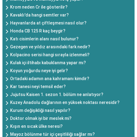
Krom neden Cr ile gösterilir?
Kavaklı'da hangi semtler var?
Hayvanlarda at çiftleşmesi nasıl olur?
Honda CB 125 R kaç beygir?
Katı cisimlerin alanı nasıl bulunur?
Gezegen ve yıldız arasındaki fark nedir?
Kolpacino serisi hangi sırayla izlenmeli?
Kulak içi iltihabı kabuklanma yapar mı?
Koyun yoğurdu neye iyi gelir?
Ortadaki adamın ana kahramanı kimdir?
Kar tanesi neyi temsil eder?
Jujutsu Kaisen 1. sezon 1. bölüm ne anlatıyor?
Kuzey Anadolu dağlarının en yüksek noktası neresidir?
Kurum değişikliği nasıl yapılır?
Doktor olmak iyi bir meslek mi?
Kışın en sıcak ülke neresi?
Mayoz bölünme tür içi çeşitliliği sağlar mı?