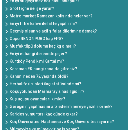
En iyi su geçirmez bot nasıl anlaşılır?
Groft iğne ne işe yarar?
Metro market Ramazan kolisinde neler var?
En iyi filtre kahve ile latte yapılır mı?
Geçmiş olsun ve acil şifalar dilerim ne demek?
Oppo RENO4 PUBG kaç FPS?
Mutfak tüpü dolumu kaç kg olmalı?
En iyi et hangi derecede pişer?
Kurtköy Pendik mi Kartal mı?
Karaman FK hangi kanalda şifresiz?
Kanuni neden 72 yaşında öldü?
Herbalife ürünleri ilaç statüsünde mi?
Koşuyolundan Marmaray'a nasıl gidilir?
Kuş uçuşu oyuncuları kimler?
Gereğinin yapılmasını arz ederim nereye yazılır örnek?
Karides yumurtası kaç günde çıkar?
Koç Üniversitesi Hastanesi ve Koç Üniversitesi aynı mı?
Mümeyyize ve mümeyyiz ne iş yapar?