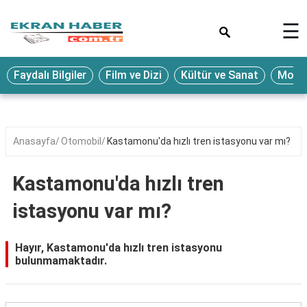
×
☰
Eğitim
Faydalı Bilgiler
Film ve Dizi
Kültür ve Sanat
Moda 
Ekonomi
Sağlık
Seyahat
Anasayfa
Otomobil
Kastamonu'da hızlı tren istasyonu var mı?
Spor
Kastamonu'da hızlı tren
Oyun
istasyonu var mı?
Yaşam
Hukuk
Hayır, Kastamonu'da hızlı tren istasyonu
bulunmamaktadır.
Blog