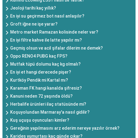
Kumho Ecowing ES31 nasıl bir lastik?
Jeoloji tarihi kaç yıllık?
En iyi su geçirmez bot nasıl anlaşılır?
Groft iğne ne işe yarar?
Metro market Ramazan kolisinde neler var?
En iyi filtre kahve ile latte yapılır mı?
Geçmiş olsun ve acil şifalar dilerim ne demek?
Oppo RENO4 PUBG kaç FPS?
Mutfak tüpü dolumu kaç kg olmalı?
En iyi et hangi derecede pişer?
Kurtköy Pendik mi Kartal mı?
Karaman FK hangi kanalda şifresiz?
Kanuni neden 72 yaşında öldü?
Herbalife ürünleri ilaç statüsünde mi?
Koşuyolundan Marmaray'a nasıl gidilir?
Kuş uçuşu oyuncuları kimler?
Gereğinin yapılmasını arz ederim nereye yazılır örnek?
Karides yumurtası kaç günde çıkar?