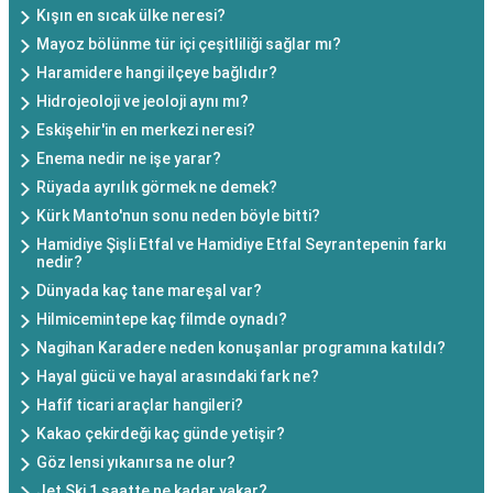
Kışın en sıcak ülke neresi?
Mayoz bölünme tür içi çeşitliliği sağlar mı?
Haramidere hangi ilçeye bağlıdır?
Hidrojeoloji ve jeoloji aynı mı?
Eskişehir'in en merkezi neresi?
Enema nedir ne işe yarar?
Rüyada ayrılık görmek ne demek?
Kürk Manto'nun sonu neden böyle bitti?
Hamidiye Şişli Etfal ve Hamidiye Etfal Seyrantepenin farkı
nedir?
Dünyada kaç tane mareşal var?
Hilmicemintepe kaç filmde oynadı?
Nagihan Karadere neden konuşanlar programına katıldı?
Hayal gücü ve hayal arasındaki fark ne?
Hafif ticari araçlar hangileri?
Kakao çekirdeği kaç günde yetişir?
Göz lensi yıkanırsa ne olur?
Jet Ski 1 saatte ne kadar yakar?