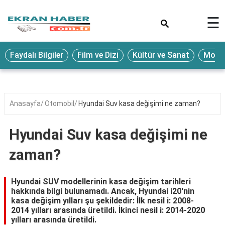
×
☰
Eğitim
Faydalı Bilgiler
Film ve Dizi
Kültür ve Sanat
Moda 
Ekonomi
Sağlık
Seyahat
Anasayfa
Otomobil
Hyundai Suv kasa değişimi ne zaman?
Spor
Hyundai Suv kasa değişimi ne
Oyun
zaman?
Yaşam
Hukuk
Hyundai SUV modellerinin kasa değişim tarihleri
hakkında bilgi bulunamadı. Ancak, Hyundai i20'nin
Blog
kasa değişim yılları şu şekildedir: İlk nesil i: 2008-
2014 yılları arasında üretildi. İkinci nesil i: 2014-2020
yılları arasında üretildi.