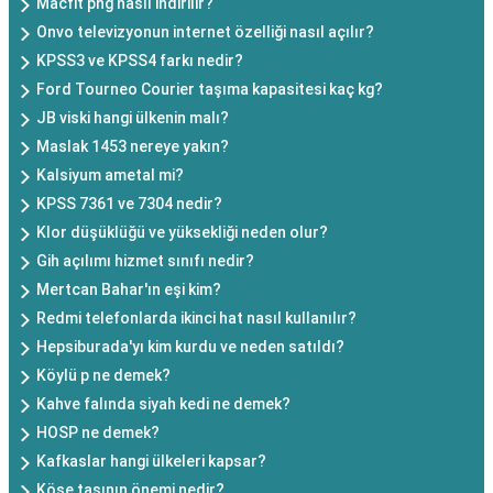
Macfit png nasıl indirilir?
Onvo televizyonun internet özelliği nasıl açılır?
KPSS3 ve KPSS4 farkı nedir?
Ford Tourneo Courier taşıma kapasitesi kaç kg?
JB viski hangi ülkenin malı?
Maslak 1453 nereye yakın?
Kalsiyum ametal mi?
KPSS 7361 ve 7304 nedir?
Klor düşüklüğü ve yüksekliği neden olur?
Gih açılımı hizmet sınıfı nedir?
Mertcan Bahar'ın eşi kim?
Redmi telefonlarda ikinci hat nasıl kullanılır?
Hepsiburada'yı kim kurdu ve neden satıldı?
Köylü p ne demek?
Kahve falında siyah kedi ne demek?
HOSP ne demek?
Kafkaslar hangi ülkeleri kapsar?
Köşe taşının önemi nedir?