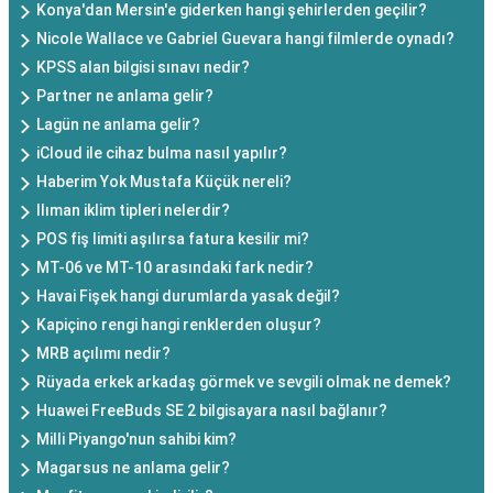
Konya'dan Mersin'e giderken hangi şehirlerden geçilir?
Nicole Wallace ve Gabriel Guevara hangi filmlerde oynadı?
KPSS alan bilgisi sınavı nedir?
Partner ne anlama gelir?
Lagün ne anlama gelir?
iCloud ile cihaz bulma nasıl yapılır?
Haberim Yok Mustafa Küçük nereli?
Ilıman iklim tipleri nelerdir?
POS fiş limiti aşılırsa fatura kesilir mi?
MT-06 ve MT-10 arasındaki fark nedir?
Havai Fişek hangi durumlarda yasak değil?
Kapiçino rengi hangi renklerden oluşur?
MRB açılımı nedir?
Rüyada erkek arkadaş görmek ve sevgili olmak ne demek?
Huawei FreeBuds SE 2 bilgisayara nasıl bağlanır?
Milli Pi̇yango'nun sahibi kim?
Magarsus ne anlama gelir?