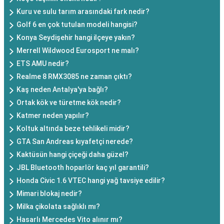
Kuru ve sulu tarım arasındaki fark nedir?
Golf 6 en çok tutulan modeli hangisi?
Konya Seydişehir hangi ilçeye yakın?
Merrell Wildwood Eurosport ne malı?
ETS AMU nedir?
Realme 8 RMX3085 ne zaman çıktı?
Kaş neden Antalya'ya bağlı?
Ortak kök ve türetme kök nedir?
Katmer neden yapılır?
Koltuk altında beze tehlikeli midir?
GTA San Andreas kıyafetçi nerede?
Kaktüsün hangi çiçeği daha güzel?
JBL Bluetooth hoparlör kaç yıl garantili?
Honda Civic 1.6 VTEC hangi yağ tavsiye edilir?
Mimari blokaj nedir?
Milka çikolata sağlıklı mı?
Hasarlı Mercedes Vito alınır mı?