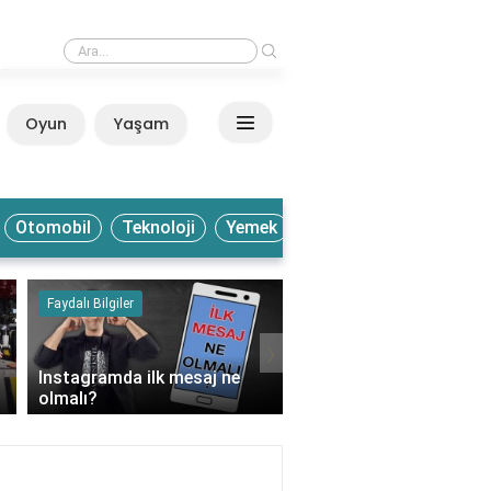
›
Evlilik teklifi sözden önce mi sonra mı?
Oyun
Yaşam
Anasayfa
Otomobil
Teknoloji
Yemek
Faydalı Bilgiler
Kültür ve Sanat
›
Instagramda ilk mesaj ne
Kırmızı Beyaz Bayrak n
olmalı?
temsil eder?