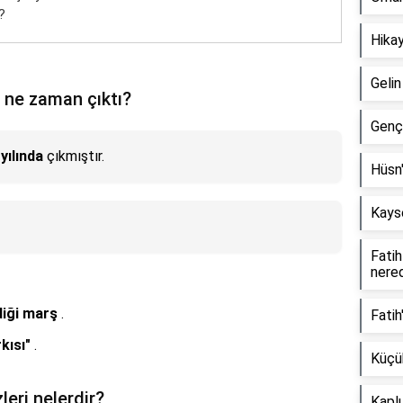
?
Hikay
Gelin
 ne zaman çıktı?
Genç
yılında
çıkmıştır.
Hüsn'
Kayse
Fatih
nere
diği marş
.
Fatih
kısı"
.
Küçük
leri nelerdir?
Kapl