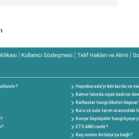
ı
olitikası
Kullanıcı Sözleşmesi
Telif Hakları ve Alıntı
So
ullanılır?
Hepsiburada'yı kim kurdu ve ne
Kahve falında siyah kedi ne de
Kafkaslar hangi ülkeleri kapsar
Kuru ve sulu tarım arasındaki f
i?
Konya Seydişehir hangi ilçeye 
ı?
ETS AMU nedir?
Kaş neden Antalya'ya bağlı?