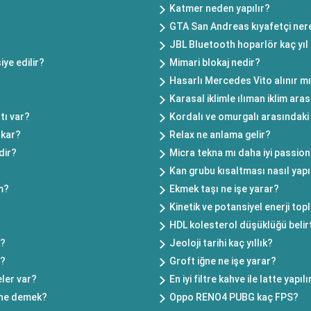
Katmer neden yapılır?
GTA San Andreas kıyafetçi ne
JBL Bluetooth hoparlör kaç yıl 
ye edilir?
Mimari blokaj nedir?
Hasarlı Mercedes Vito alınır m
?
Karasal iklimle ılıman iklim ara
tı var?
Kordalı ve omurgalı arasındaki 
ıkar?
Relax ne anlama gelir?
rdir?
Micra tekna mı daha iyi passio
Kan grubu kısaltması nasıl yapı
m?
Ekmek taşı ne işe yarar?
Kinetik ve potansiyel enerji top
HDL kolesterol düşüklüğü belirt
k?
Jeoloji tarihi kaç yıllık?
r?
Groft iğne ne işe yarar?
ler var?
En iyi filtre kahve ile latte yapıl
m ne demek?
Oppo RENO4 PUBG kaç FPS?