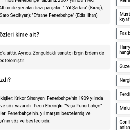
 ". Yılda Fenerbahçe" albümü, 2007 yılında TMC
Kemal
bümde yer alan bazı parçalar: ". Yıl Şarkısı" (Kıraç);
Must
Saro Secikyan); "Efsane Fenerbahçe" (Edis İlhan).
kıyaf
Fas b
özleri kime ait?
Harry
hangi
ç'a aittir. Ayrıca, Zonguldaklı sanatçı Ergin Erdem de
bestelemiştir.
Güzel
zdı?
Nergi
Ferdi
işiler: Krikor Sinanyan: Fenerbahçe'nin 1909 yılında
 ve söz yazarıdır. Fecri Ebcioğlu: "Yaşa Fenerbahçe"
Melur
ler: Fenerbahçe'nin. yıl marşını bestelemiş ve
rşı"nın söz ve bestecisidir.
Goril
anlam