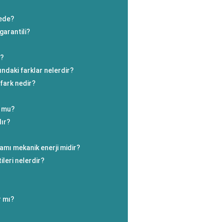
rede?
garantili?
ı?
sındaki farklar nelerdir?
fark nedir?
n mu?
lır?
lamı mekanik enerji midir?
ileri nelerdir?
ır mı?