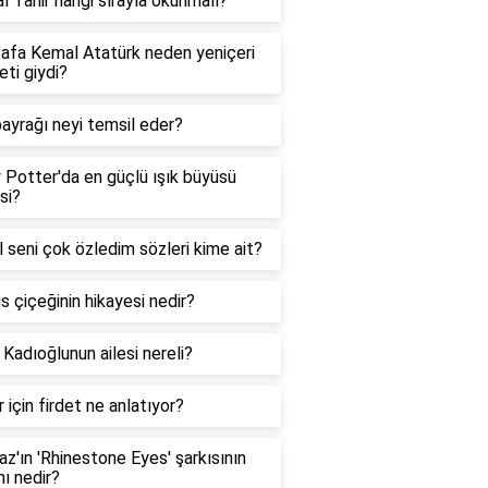
 Tahir hangi sırayla okunmalı?
afa Kemal Atatürk neden yeniçeri
eti giydi?
ayrağı neyi temsil eder?
 Potter'da en güçlü ışık büyüsü
si?
 seni çok özledim sözleri kime ait?
s çiçeğinin hikayesi nedir?
 Kadıoğlunun ailesi nereli?
 için firdet ne anlatıyor?
laz'ın 'Rhinestone Eyes' şarkısının
ı nedir?