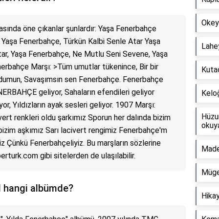
Okeyi
rasında öne çıkanlar şunlardır: Yaşa Fenerbahçe
, Yaşa Fenerbahçe, Türkün Kalbi Senle Atar Yaşa
Lahey
tar, Yaşa Fenerbahçe, Ne Mutlu Seni Sevene, Yaşa
rbahçe Marşı: >Tüm umutlar tükenince, Bir bir
Kutad
urdumun, Savaşımsın sen Fenerbahçe. Fenerbahçe
ENERBAHÇE geliyor, Sahaların efendileri geliyor
Keloğ
, Yıldızların ayak sesleri geliyor. 1907 Marşı:
Hüzun
ert renkleri oldu şarkımız Sporun her dalında bizim
okuya
izim aşkımız Sarı lacivert rengimiz Fenerbahçe'm
z Çünkü Fenerbahçeliyiz. Bu marşların sözlerine
Madem
rturk.com gibi sitelerden de ulaşılabilir.
Müge 
l hangi albümde?
Hikay