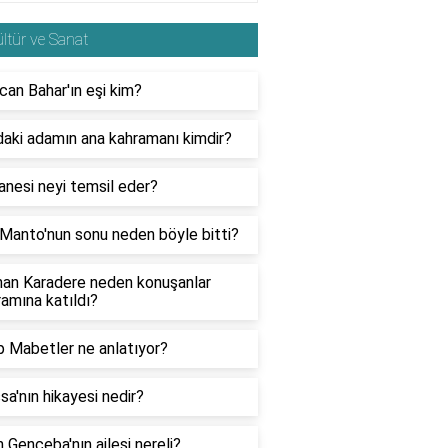
ltür ve Sanat
an Bahar'ın eşi kim?
aki adamın ana kahramanı kimdir?
anesi neyi temsil eder?
Manto'nun sonu neden böyle bitti?
han Karadere neden konuşanlar
amına katıldı?
p Mabetler ne anlatıyor?
sa'nın hikayesi nedir?
 Genceba'nın ailesi nereli?