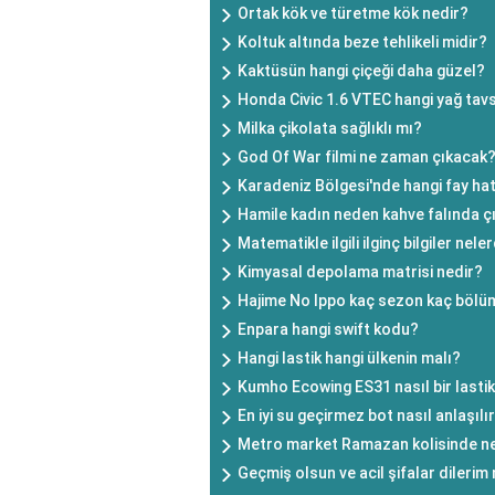
Ortak kök ve türetme kök nedir?
Koltuk altında beze tehlikeli midir?
Kaktüsün hangi çiçeği daha güzel?
Honda Civic 1.6 VTEC hangi yağ tavsi
Milka çikolata sağlıklı mı?
God Of War filmi ne zaman çıkacak
Karadeniz Bölgesi'nde hangi fay hat
Hamile kadın neden kahve falında ç
Matematikle ilgili ilginç bilgiler nele
Kimyasal depolama matrisi nedir?
Hajime No Ippo kaç sezon kaç bölü
Enpara hangi swift kodu?
Hangi lastik hangi ülkenin malı?
Kumho Ecowing ES31 nasıl bir lasti
En iyi su geçirmez bot nasıl anlaşılı
Metro market Ramazan kolisinde ne
Geçmiş olsun ve acil şifalar dileri