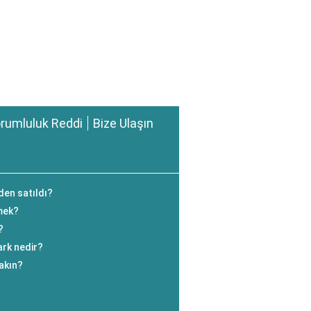
rumluluk Reddi
Bize Ulaşın
den satıldı?
mek?
?
ark nedir?
yakın?