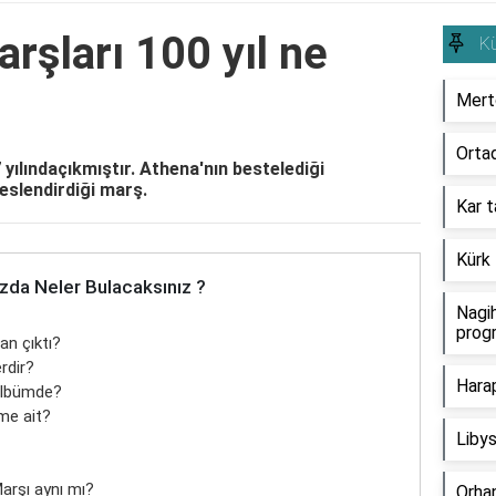
rşları 100 yıl ne
Kü
Mertc
Ortad
 yılındaçıkmıştır. Athena'nın bestelediği
seslendirdiği marş.
Kar t
Kürk 
zda Neler Bulacaksınız ?
Nagi
progr
an çıktı?
rdir?
Hara
 albümde?
ime ait?
Libys
arşı aynı mı?
Orhan