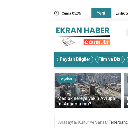
Yeni
zden önce mi sonra mı?
Cuma 05:36
Evlilik
Faydalı Bilgiler
Film ve Dizi
oji
Seyahat
‹
suz telefondan
na şarj aktarımı nasıl
Maslak nereye yakın Avrupa
r?
mı Anadolu mu?
Anasayfa
Kültür ve Sanat
Fenerbahçe