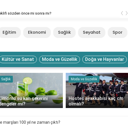
‹
 teklifi sözden önce mi sonra mı?
Eğitim
Ekonomi
Sağlık
Seyahat
Spor
Kültür ve Sanat
Moda ve Güzellik
Doğa ve Hayvanlar
Sağlık
Moda ve Güzellik
Limonlu su kan şekerini
Hostes ayakkabısı kaç cm
dengeler mi?
olmalı?
 marşları 100 yıl ne zaman çıktı?