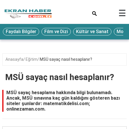
×
☰
Eğitim
Faydalı Bilgiler
Film ve Dizi
Kültür ve Sanat
Moda 
Ekonomi
Sağlık
Seyahat
Anasayfa
Eğitim
MSÜ sayaç nasıl hesaplanır?
Spor
MSÜ sayaç nasıl hesaplanır?
Oyun
Yaşam
MSÜ sayaç hesaplama hakkında bilgi bulunamadı.
Ancak, MSÜ sınavına kaç gün kaldığını gösteren bazı
Hukuk
siteler şunlardır: matematikdelisi.com;
onlinezaman.com.
Blog