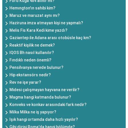
Ford Kuga 4x4 alınır mı?
Hemıngton'ın sahibi kim?
Maruz ve maruzat aynı mı?
Haziruna imza atmayan kişi ne yapmalı?
Melis Fis Kara Kedi kime yazdı?
Gaziantep ile Adana arası otobüsle kaç km?
Reaktif kişilik ne demek?
IQOS Bh nasıl kullanılır?
Fındıklı neden önemli?
Pensilvanya nerede bulunur?
Hip ekstansörs nedir?
Rev ne işe yarar?
Midesi çalışmayan hayvana ne verilir?
Magma hangi katmanda bulunur?
Konveks ve konkav arasındaki fark nedir?
Milka Milka ne iş yapıyor?
Işık hangi ortamda daha hızlı yayılır?
Gibi dizisi Roma'da hangi bölümde?