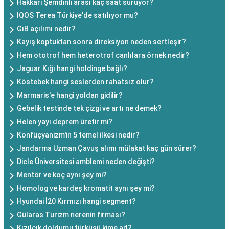
Hakkâri Şemdinli arası kaç saat sürüyor?
IQOS Terea Türkiye'de satılıyor mu?
GıB açılımı nedir?
Kayış koptuktan sonra direksiyon neden sertleşir?
Hem ototrof hem heterotrof canlılara örnek nedir?
Jaguar Kığı hangi holdinge bağlı?
Köstebek hangi seslerden rahatsız olur?
Marmaris'e hangi yoldan gidilir?
Gebelik testinde tek çizgi ve artı ne demek?
Helen yayı deprem üretir mi?
Konfüçyanizm'in 5 temel ilkesi nedir?
Jandarma Uzman Çavuş alımı mülakat kaç gün sürer?
Dicle Üniversitesi amblemi neden değişti?
Mentör ve koç aynı şey mi?
Homolog ve kardeş kromatit aynı şey mi?
Hyundai İ20 Kırmızı hangi segment?
Gülaras Turizm nerenin firması?
Kızılcık doldumu türküsü kime ait?