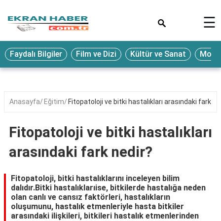
×
☰
Eğitim
Faydalı Bilgiler
Film ve Dizi
Kültür ve Sanat
Moda 
Ekonomi
Sağlık
Seyahat
Anasayfa
Eğitim
Fitopatoloji ve bitki hastalıkları arasındaki fark ne
Spor
Fitopatoloji ve bitki hastalıkları
Oyun
arasındaki fark nedir?
Yaşam
Hukuk
Fitopatoloji, bitki hastalıklarını inceleyen bilim
dalıdır.Bitki hastalıklarıise, bitkilerde hastalığa neden
Blog
olan canlı ve cansız faktörleri, hastalıkların
oluşumunu, hastalık etmenleriyle hasta bitkiler
arasındaki ilişkileri, bitkileri hastalık etmenlerinden