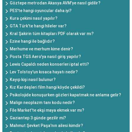
Göztepe metrodan Akasya AVM'ye nasıl gidilir?
PES'te hangi oyuncular daha iyi?
Kura çekimi nasıl yapılır?
GTA Türk'te hangi hileler var?
Kral Şakirin tüm kitapları PDF olarak var mı?
Ezine hangi ile bağlıdır?
Merhume ve merhum kime denir?
Posta TGS Aero'ya nasıl giriş yapılır?
Lewis Capaldı neden konserleri iptal etti?
Lev Tolstoy'un kısaca hayatı nedir?
Kayıp kişi nasıl bulunur?
Kız Kardeşleri film hangi köyde çekildi?
Psikolojide konuşurken gözleri kapatmak ne anlama gelir?
Malign neoplazm tanı kodu nedir?
File Market'te ekşi maya ekmek var mı?
Gaziantep 3 günde gezilir mi?
Mahmut Şevket Paşa'nın ailesi kimdir?