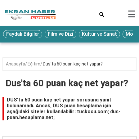
×
☰
Eğitim
Faydalı Bilgiler
Film ve Dizi
Kültür ve Sanat
Moda 
Ekonomi
Sağlık
Seyahat
Anasayfa
Eğitim
Dus'ta 60 puan kaç net yapar?
Spor
Dus'ta 60 puan kaç net yapar?
Oyun
Yaşam
DUS'ta 60 puan kaç net yapar sorusuna yanıt
bulunamadı. Ancak, DUS puan hesaplama için
Hukuk
aşağıdaki siteler kullanılabilir: tuskocu.com; dus-
puan.hesaplama.net;
Blog