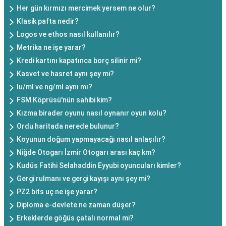
Her gün kırmızı mercimek yersem ne olur?
Klasik pafta nedir?
Logos ve ethos nasıl kullanılır?
Metrika ne işe yarar?
Kredi kartını kapatınca borç silinir mi?
Kasvet ve hasret aynı şey mi?
Iu/ml ve ng/ml aynı mı?
FSM Köprüsü'nün sahibi kim?
Kızma birader oyunu nasıl oynanır oyun kolu?
Ordu haritada nerede bulunur?
Koyunun doğum yapmayacağı nasıl anlaşılır?
Niğde Otogarı İzmir Otogarı arası kaç km?
Kudüs Fatihi Selahaddin Eyyubi oyuncuları kimler?
Gergi rulmanı ve gergi kayışı aynı şey mi?
PZ2 bits uç ne işe yarar?
Diploma e-devlete ne zaman düşer?
Erkeklerde göğüs çatalı normal mi?